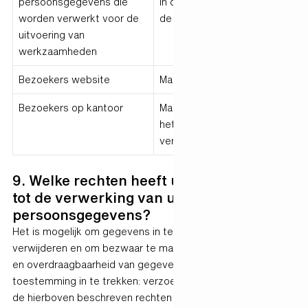
persoonsgegevens die
In overeenstemming met
worden verwerkt voor de
de afspraken met de klant
uitvoering van
werkzaamheden
Bezoekers website
Maximaal 12 maanden
Bezoekers op kantoor
Maximaal 6 maanden nadat
het recht op toegang is
verlopen
9. Welke rechten heeft u met betrekking
tot de verwerking van uw
persoonsgegevens?
Het is mogelijk om gegevens in te zien, te rectificeren of te
verwijderen en om bezwaar te maken tegen de verwerking
en overdraagbaarheid van gegevens. Het is mogelijk om
toestemming in te trekken: verzoeken met betrekking tot
de hierboven beschreven rechten kunnen worden gericht