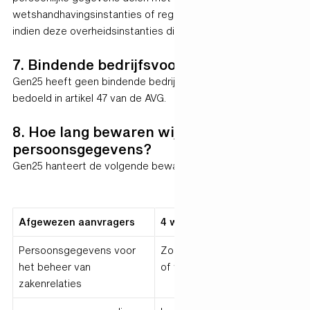
wetshandhavingsinstanties of regelgevende instanties
indien deze overheidsinstanties dit vereisen.
7. Bindende bedrijfsvoorschriften
Gen25 heeft geen bindende bedrijfsvoorschriften als
bedoeld in artikel 47 van de AVG.
8. Hoe lang bewaren wij uw
persoonsgegevens?
Gen25 hanteert de volgende bewaartermijnen:
Afgewezen aanvragers
4 weken na afwijzing
Persoonsgegevens voor
Zolang de relatie bestaat
het beheer van
of wettelijk verplicht is
zakenrelaties