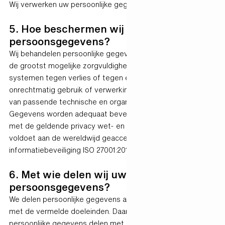
Wij verwerken uw persoonlijke gegevens niet buiten Europa.
5. Hoe beschermen wij uw
persoonsgegevens?
Wij behandelen persoonlijke gegevens vertrouwelijk en met
de grootst mogelijke zorgvuldigheid. Gen25 beveiligt haar
systemen tegen verlies of tegen enige vorm van
onrechtmatig gebruik of verwerking. Gen25 maakt gebruik
van passende technische en organisatorische maatregelen.
Gegevens worden adequaat beveiligd in overeenstemming
met de geldende privacy wet- en regelgeving. Gen25
voldoet aan de wereldwijd geaccepteerde norm voor
informatiebeveiliging ISO 27001:2017.
6. Met wie delen wij uw
persoonsgegevens?
We delen persoonlijke gegevens alleen in overeenstemming
met de vermelde doeleinden. Daarnaast kunnen we de
persoonlijke gegevens delen met de overheid,