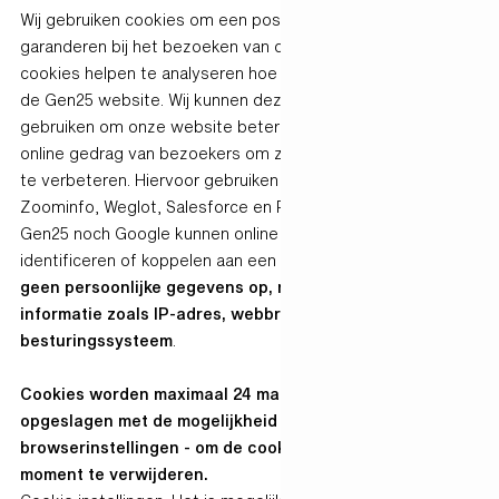
Wij gebruiken cookies om een positieve ervaring te
garanderen bij het bezoeken van de Gen25 website. Deze
cookies helpen te analyseren hoe bezoekers omgaan met
de Gen25 website. Wij kunnen deze informatie vervolgens
gebruiken om onze website beter af te stemmen op het
online gedrag van bezoekers om zo de gebruikerservaring
te verbeteren. Hiervoor gebruiken we Google Analytics,
Zoominfo, Weglot, Salesforce en Pardot first-party cookies.
Gen25 noch Google kunnen online activiteiten persoonlijk
identificeren of koppelen aan een identiteit.
Cookies slaan
geen persoonlijke gegevens op, maar registreren
informatie zoals IP-adres, webbrowser en
besturingssysteem
.
Cookies worden maximaal 24 maanden op een computer
opgeslagen met de mogelijkheid - via de
browserinstellingen - om de cookies op elk gewenst
moment te verwijderen.