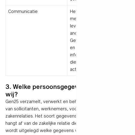
Communicatie
Het doen van een aanbod
met betrekking tot de
levering van diensten en
andere activiteiten van
Gen25 of het verstrekken
en uitwisselen van
informatie over deze
diensten en andere
activiteiten
3. Welke persoonsgegevens verzamelen
wij?
Gen25 verzamelt, verwerkt en beheert persoonsgegevens
van sollicitanten, werknemers, voormalige werknemers en
zakenrelaties. Het soort gegevens dat we verzamelen
hangt af van de zakelijke relatie die we hebben. Hieronder
wordt uitgelegd welke gegevens we verzamelen,