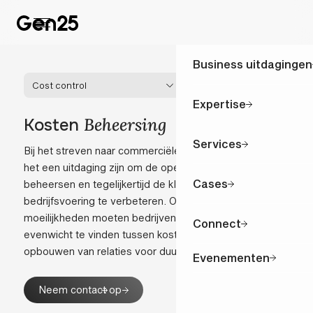
Business uitdagingen
Cost control
Expertise
Beheersing
Kosten
Services
Bij het streven naar commerciële uitmuntendheid kan
het een uitdaging zijn om de operationele kosten te
Cases
beheersen en tegelijkertijd de klantenservice en
bedrijfsvoering te verbeteren. Ondanks de
moeilijkheden moeten bedrijven ernaar streven een
Connect
evenwicht te vinden tussen kostenbeheersing en het
opbouwen van relaties voor duurzame groei.
Evenementen
Neem contact op