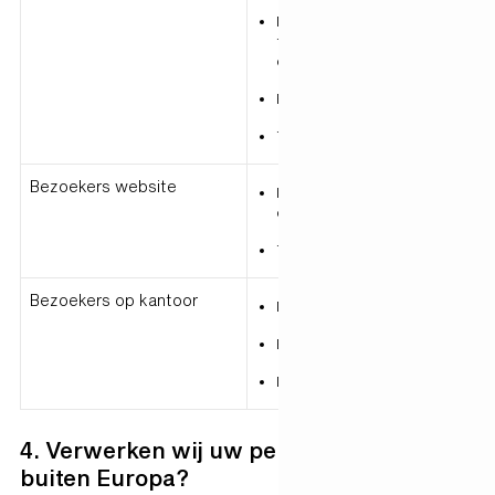
Naam, e-mailadres,
telefoonnummer van de
contactpersoon
Functie
Taal
Bezoekers website
IP-adres uit de Privacy- en
cookieverklaring.
Taal
Bezoekers op kantoor
Naam
Bedrijf
Doel van het bezoek
4. Verwerken wij uw persoonsgegevens
buiten Europa?