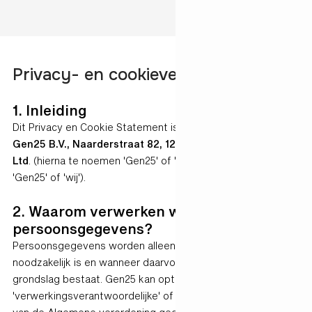
Privacy- en cookieverklaring
1. Inleiding
Dit Privacy en Cookie Statement is van toepassing op
Gen25 B.V., Naarderstraat 82, 1251 BH, Laren en Gen25
Ltd
. (hierna te noemen 'Gen25' of 'wij'). (hierna te noemen
'Gen25' of 'wij').
2. Waarom verwerken wij
persoonsgegevens?
Persoonsgegevens worden alleen verwerkt wanneer dat
noodzakelijk is en wanneer daarvoor een gerechtvaardigde
grondslag bestaat. Gen25 kan optreden in de rol van
'verwerkingsverantwoordelijke' of als 'verwerker' in de zin