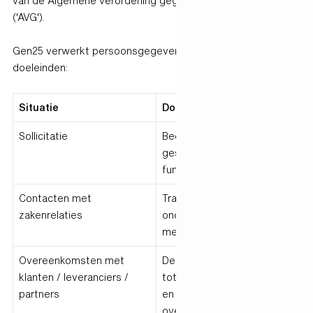
van de Algemene verordening gegevensbescherming
('AVG').
Gen25 verwerkt persoonsgegevens voor de volgende
doeleinden:
Situatie
Doel
Sollicitatie
Beoordelen of de sollicitant
geschikt is voor een
functie binnen Gen25
Contacten met
Transparant maken en
zakenrelaties
onderhouden van contact
met (potentiële) klanten
Overeenkomsten met
De voorbereiding,
klanten / leveranciers /
totstandkoming, uitvoering
partners
en beëindiging van
overeenkomsten