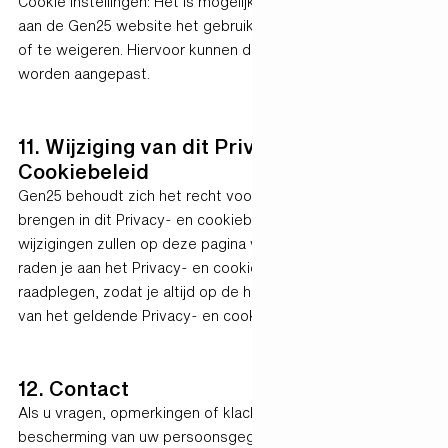
Cookie instellingen: Het is mogelijk om tijdens een bezoek
aan de Gen25 website het gebruik van cookies te blokkeren
of te weigeren. Hiervoor kunnen de browserinstellingen
worden aangepast. ‍
11. Wijziging van dit Privacy- en
Cookiebeleid
Gen25 behoudt zich het recht voor om wijzigingen aan te
brengen in dit Privacy- en cookiebeleid. Eventuele materiële
wijzigingen zullen op deze pagina worden gepubliceerd. Wij
raden je aan het Privacy- en cookiebeleid regelmatig te
raadplegen, zodat je altijd op de hoogte bent van de inhoud
van het geldende Privacy- en cookiebeleid.
12. Contact
Als u vragen, opmerkingen of klachten heeft over de
bescherming van uw persoonsgegevens door Gen25, kunt