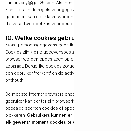
aan privacy@gen25.com. Als men van mening is dat Gen25
zich niet aan de regels voor gegevensbescherming heeft
gehouden, kan een klacht worden ingediend bij de autoriteit
die verantwoordelijk is voor persoonsgegevens.
10. Welke cookies gebruiken wij?
Naast persoonsgegevens gebruikt Gen25 ook 'cookies'.
Cookies zijn kleine gegevensbestanden die door uw
browser worden opgeslagen op een computer of mobiel
apparaat. Dergelijke cookies zorgen ervoor dat een website
een gebruiker 'herkent' en de activiteiten of voorkeuren
onthoudt.
De meeste internetbrowsers ondersteunen cookies. Een
gebruiker kan echter zijn browserinstellingen aanpassen om
bepaalde soorten cookies of specifieke cookies te
blokkeren.
Gebruikers kunnen er ook voor kiezen om op
elk gewenst moment cookies te verwijderen
.