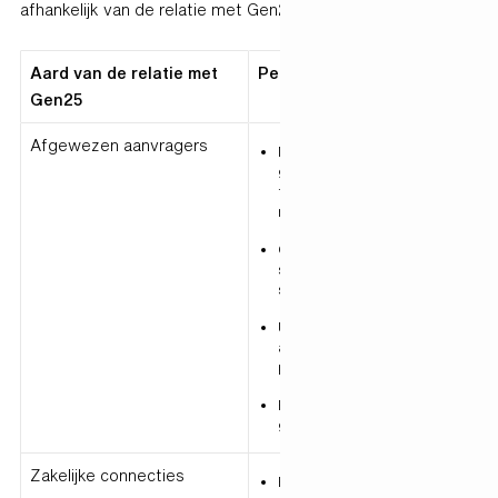
afhankelijk van de relatie met Gen25.
Aard van de relatie met
Persoonlijke gegevens
Gen25
Afgewezen aanvragers
Naam, adres, woonplaats,
geboortedatum,
telefoonnummer, e-
mailadres
Curriculum vitae (CV),
sollicitatiebrief, verslag van
sollicitatiegesprek
Uitslag van de online
assessment
psychologische test
Referenties en
getuigenissen
Zakelijke connecties
Bedrijf en adres